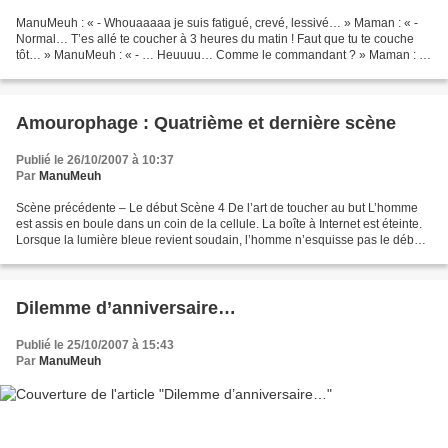
ManuMeuh : « - Whouaaaaa je suis fatigué, crevé, lessivé… » Maman : « -
Normal… T’es allé te coucher à 3 heures du matin ! Faut que tu te couche
tôt… » ManuMeuh : « - … Heuuuu… Comme le commandant ? » Maman : «
- … ? » ManuMeuh : « - Ben oui, le Commandant...
Amourophage : Quatrième et dernière scène
Publié le 26/10/2007 à 10:37
Par
ManuMeuh
Scène précédente – Le début Scène 4 De l’art de toucher au but L’homme
est assis en boule dans un coin de la cellule. La boîte à Internet est éteinte.
Lorsque la lumière bleue revient soudain, l’homme n’esquisse pas le début
d’un sursaut. La tête dans...
Dilemme d’anniversaire…
Publié le 25/10/2007 à 15:43
Par
ManuMeuh