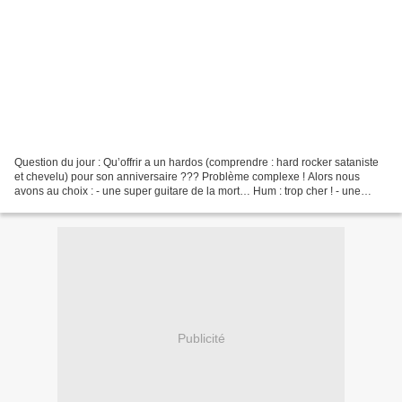
Question du jour : Qu’offrir a un hardos (comprendre : hard rocker sataniste
et chevelu) pour son anniversaire ??? Problème complexe ! Alors nous
avons au choix : - une super guitare de la mort… Hum : trop cher ! - une
poupée vaudou à l’effigie du prof...
Publicité