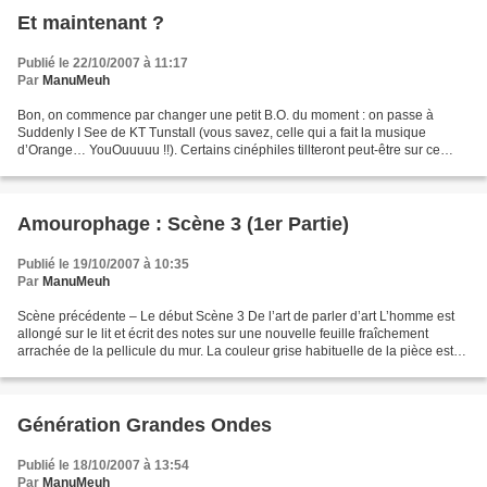
Et maintenant ?
Publié le 22/10/2007 à 11:17
Par
ManuMeuh
Bon, on commence par changer une petit B.O. du moment : on passe à
Suddenly I See de KT Tunstall (vous savez, celle qui a fait la musique
d’Orange… YouOuuuuu !!). Certains cinéphiles tillteront peut-être sur ce
morceau, qui sert de générique d’ouverture...
Amourophage : Scène 3 (1er Partie)
Publié le 19/10/2007 à 10:35
Par
ManuMeuh
Scène précédente – Le début Scène 3 De l’art de parler d’art L’homme est
allongé sur le lit et écrit des notes sur une nouvelle feuille fraîchement
arrachée de la pellicule du mur. La couleur grise habituelle de la pièce est
perturbée par l’éclairage...
Génération Grandes Ondes
Publié le 18/10/2007 à 13:54
Par
ManuMeuh