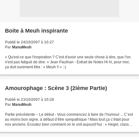
Boite à Meuh inspirante
Publié le 24/10/2007 à 10:27
Par
ManuMeuh
« Qu'est-ce que l'inspiration ? C'est d'avoir une seule chose à dire, que l'on
n'est pas fatigué de dire. » Jean Paulhan - Extrait de Notes Hi hi, pour moi,
ça doit surement être : « Meuh !! » :-)
Amourophage : Scène 3 (2ième Partie)
Publié le 23/10/2007 à 10:28
Par
ManuMeuh
Partie précédente – Le début - Vous commencez à faire de l’humour… C’est
au moins bon signe, à défaut d’être sympathique ! Mais tout ça c’était pour
nos anciens. Ecoutez bien comment on le voit aujourd’hui : « Hegel, classe
vers 1818-1819 les arts selon...