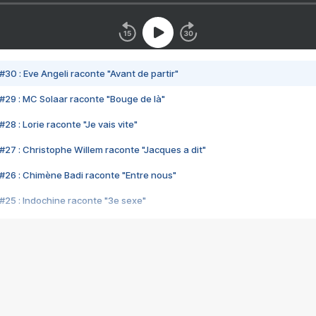
#30 : Eve Angeli raconte "Avant de partir"
#29 : MC Solaar raconte "Bouge de là"
28 : Lorie raconte "Je vais vite"
#27 : Christophe Willem raconte "Jacques a dit"
#26 : Chimène Badi raconte "Entre nous"
#25 : Indochine raconte "3e sexe"
#24 : Zaho raconte "C'est chelou"
#23 : Patrick Bruel raconte "Au café des délices"
#22 : Kyo raconte "Le chemin"
#21 : Nolwenn Leroy raconte "Cassé"