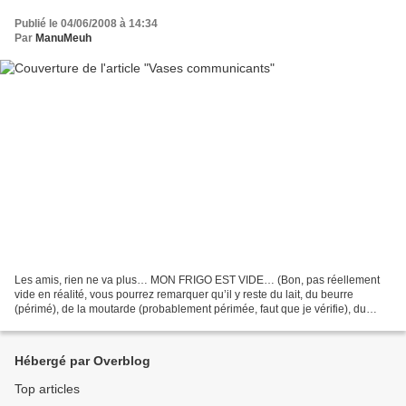
Publié le 04/06/2008 à 14:34
Par
ManuMeuh
Les amis, rien ne va plus… MON FRIGO EST VIDE… (Bon, pas réellement
vide en réalité, vous pourrez remarquer qu’il y reste du lait, du beurre
(périmé), de la moutarde (probablement périmée, faut que je vérifie), du
Ketchup, de la confiture, de la super...
Hébergé par Overblog
Top articles