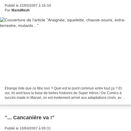
Publié le 22/05/2007 à 16:34
Par
ManuMeuh
Etrange liste que ce titre non ? Quel est le point commun entre tout ça ? Et
oui, ils sont tous la base de belles histoires de Super Héros ! De Comics à
succès made in Marvel, on est évidement arrivé aux adaptations cinés, avec
plus ou moins de réussites...
"... Cancanière va !"
Publié le 10/04/2007 à 09:31