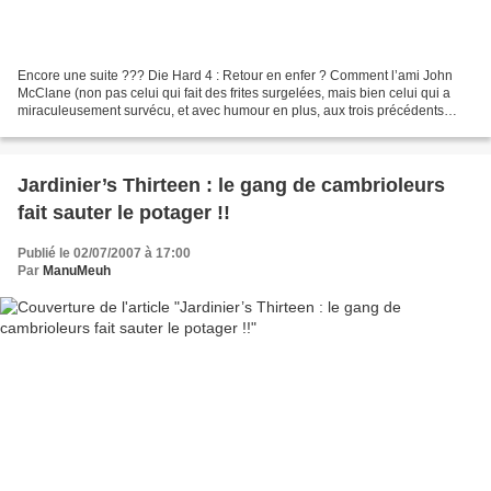
Encore une suite ??? Die Hard 4 : Retour en enfer ? Comment l’ami John
McClane (non pas celui qui fait des frites surgelées, mais bien celui qui a
miraculeusement survécu, et avec humour en plus, aux trois précédents
films : Piège de cristal, 58 minutes...
Jardinier’s Thirteen : le gang de cambrioleurs
fait sauter le potager !!
Publié le 02/07/2007 à 17:00
Par
ManuMeuh