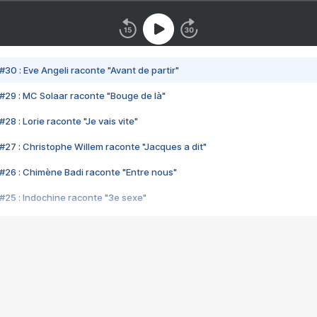
#30 : Eve Angeli raconte "Avant de partir"
#29 : MC Solaar raconte "Bouge de là"
28 : Lorie raconte "Je vais vite"
#27 : Christophe Willem raconte "Jacques a dit"
#26 : Chimène Badi raconte "Entre nous"
#25 : Indochine raconte "3e sexe"
#24 : Zaho raconte "C'est chelou"
#23 : Patrick Bruel raconte "Au café des délices"
#22 : Kyo raconte "Le chemin"
#21 : Nolwenn Leroy raconte "Cassé"