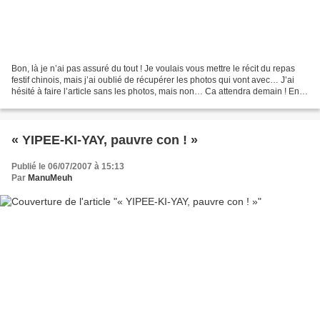
Bon, là je n’ai pas assuré du tout ! Je voulais vous mettre le récit du repas
festif chinois, mais j’ai oublié de récupérer les photos qui vont avec… J’ai
hésité à faire l’article sans les photos, mais non… Ca attendra demain ! En
patientant, je vais...
« YIPEE-KI-YAY, pauvre con ! »
Publié le 06/07/2007 à 15:13
Par
ManuMeuh