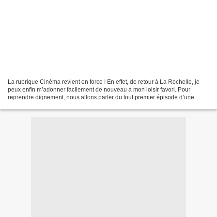
La rubrique Cinéma revient en force ! En effet, de retour à La Rochelle, je
peux enfin m’adonner facilement de nouveau à mon loisir favori. Pour
reprendre dignement, nous allons parler du tout premier épisode d’une
nouvelle grande saga épique d’héroïc-fantasy…....