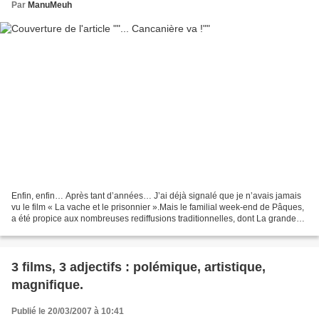
Par
ManuMeuh
Enfin, enfin… Après tant d’années… J’ai déjà signalé que je n’avais jamais
vu le film « La vache et le prisonnier ».Mais le familial week-end de Pâques,
a été propice aux nombreuses rediffusions traditionnelles, dont La grande
vadrouille (Exemple parfait...
3 films, 3 adjectifs : polémique, artistique,
magnifique.
Publié le 20/03/2007 à 10:41