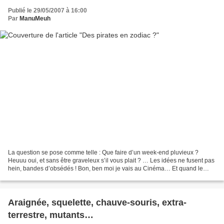
Publié le 29/05/2007 à 16:00
Par
ManuMeuh
La question se pose comme telle : Que faire d’un week-end pluvieux ?
Heuuu oui, et sans être graveleux s’il vous plait ? … Les idées ne fusent pas
hein, bandes d’obsédés ! Bon, ben moi je vais au Cinéma… Et quand le
week-end est très pluvieux ? Ben j’y...
Araignée, squelette, chauve-souris, extra-
terrestre, mutants…