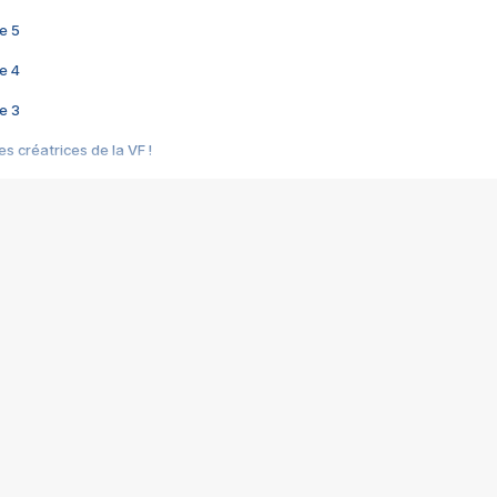
e 5
e 4
e 3
s créatrices de la VF !
e 2
e 1
e Mektoub My Love arrive enfin ! Rencontre avec Shaïn Boumedine et Sal
i : après Toni en famille
elle réalise le bouleversant Dites lui que je l'aime
ais ! Rencontre autour de Vie privée de Rebecca Zlotowski
 de Marguerite, Grave... Rencontre avec Ella Rumpf
 Les Rêveurs, un film intime sur la santé mentale