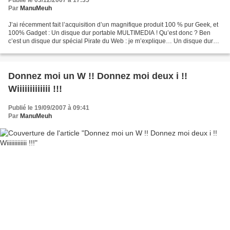
Publié le 03/12/2007 à 17:35
Par
ManuMeuh
J’ai récemment fait l’acquisition d’un magnifique produit 100 % pur Geek, et
100% Gadget : Un disque dur portable MULTIMEDIA ! Qu’est donc ? Ben
c’est un disque dur spécial Pirate du Web : je m’explique… Un disque dur
portable vous permet de stocker vos...
Donnez moi un W !! Donnez moi deux i !!
Wiiiiiiiiiiiii !!!
Publié le 19/09/2007 à 09:41
Par
ManuMeuh