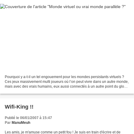
Pourquoi y a-t-il un tel engouement pour les mondes persistants virtuels ?
Ces jeux massivement multi joueurs où l’on peut vivre dans un autre monde,
mais avec des vrais humains, eux aussi connectés à un autre point du globe.
Vous lisez sur ce blog, une...
Wifi-King !!
Publié le 06/01/2007 à 15:47
Par
ManuMeuh
Les amis, je m'amuse comme un petit fou ! Je suis en train d'écrire et de