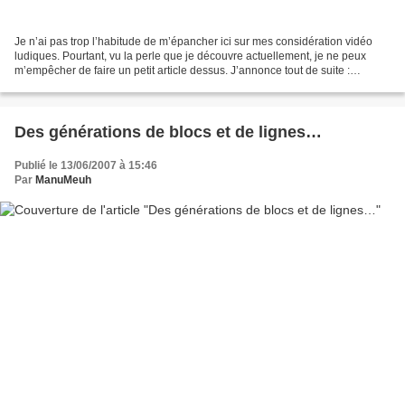
Je n’ai pas trop l’habitude de m’épancher ici sur mes considération vidéo
ludiques. Pourtant, vu la perle que je découvre actuellement, je ne peux
m’empêcher de faire un petit article dessus. J’annonce tout de suite :
lecteurs non-joueurs, ne fuyez pas...
Des générations de blocs et de lignes…
Publié le 13/06/2007 à 15:46
Par
ManuMeuh