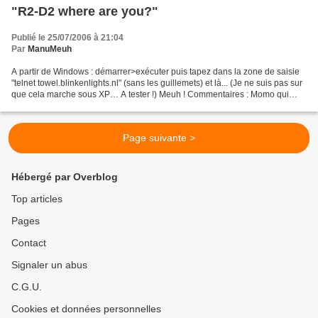
"R2-D2 where are you?"
Publié le 25/07/2006 à 21:04
Par
ManuMeuh
A partir de Windows : démarrer>exécuter puis tapez dans la zone de saisie
"telnet towel.blinkenlights.nl" (sans les guillemets) et là... (Je ne suis pas sur
que cela marche sous XP… A tester !) Meuh ! Commentaires : Momo qui
dort, momo qui rêve, momo...
Page suivante >
Hébergé par Overblog
Top articles
Pages
Contact
Signaler un abus
C.G.U.
Cookies et données personnelles