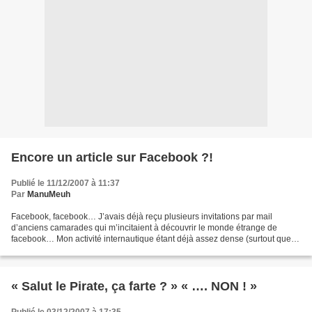
Encore un article sur Facebook ?!
Publié le 11/12/2007 à 11:37
Par
ManuMeuh
Facebook, facebook… J’avais déjà reçu plusieurs invitations par mail
d’anciens camarades qui m’incitaient à découvrir le monde étrange de
facebook… Mon activité internautique étant déjà assez dense (surtout que je
viens de me remettre à World Of Warcraft,...
« Salut le Pirate, ça farte ? » « …. NON ! »