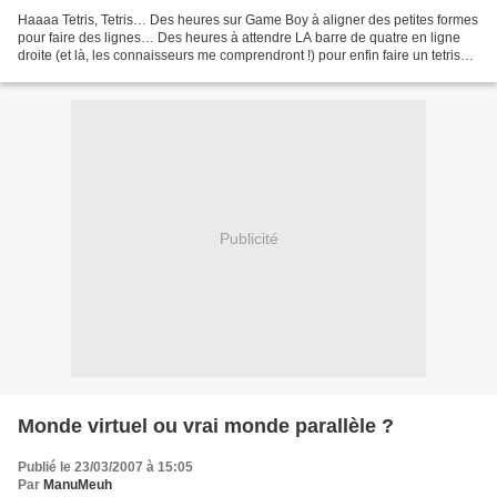
Haaaa Tetris, Tetris… Des heures sur Game Boy à aligner des petites formes
pour faire des lignes… Des heures à attendre LA barre de quatre en ligne
droite (et là, les connaisseurs me comprendront !) pour enfin faire un tetris
salvateur : 4 lignes disparues...
Publicité
Monde virtuel ou vrai monde parallèle ?
Publié le 23/03/2007 à 15:05
Par
ManuMeuh