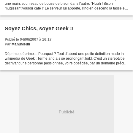
une main, et un seau de bouse de bison dans l'autre. "Hugh ! Bison
mugissant vouloir café !" Le serveur lui apporte, l'indien descend la tasse en
une gorgée, jette le contenu du...
Soyez Chics, soyez Geek !!
Publié le 04/06/2007 à 16:17
Par
ManuMeuh
Déprime, déprime… Pourquoi ? Tout d’abord une petite définition made in
wikipedia de Geek : Terme anglais se prononçant [gik]. C’est un stéréotype
décrivant une personne passionnée, voire obsédée, par un domaine précis,
généralement l'informatique. Le...
Publicité