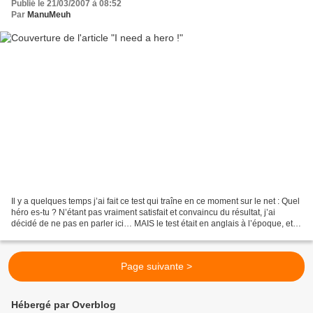
Publié le 21/03/2007 à 08:52
Par
ManuMeuh
Il y a quelques temps j’ai fait ce test qui traîne en ce moment sur le net : Quel
héro es-tu ? N’étant pas vraiment satisfait et convaincu du résultat, j’ai
décidé de ne pas en parler ici… MAIS le test était en anglais à l’époque, et je
l’ai trouvé en...
Page suivante >
Hébergé par Overblog