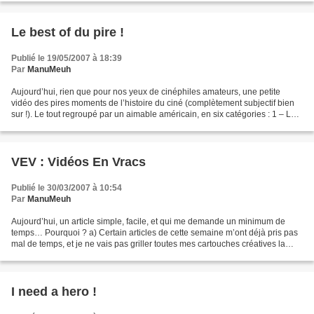
Le best of du pire !
Publié le 19/05/2007 à 18:39
Par
ManuMeuh
Aujourd’hui, rien que pour nos yeux de cinéphiles amateurs, une petite
vidéo des pires moments de l’histoire du ciné (complètement subjectif bien
sur !). Le tout regroupé par un aimable américain, en six catégories : 1 – La
pire scène de mort 2 – La pire...
VEV : Vidéos En Vracs
Publié le 30/03/2007 à 10:54
Par
ManuMeuh
Aujourd’hui, un article simple, facile, et qui me demande un minimum de
temps… Pourquoi ? a) Certain articles de cette semaine m’ont déjà pris pas
mal de temps, et je ne vais pas griller toutes mes cartouches créatives la
même semaine !! Non mais oh,...
I need a hero !