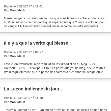
Publié le 31/10/2007 à 11:01
Par
ManuMeuh
Marre des gens qui reluquent tout ce que vous faites sur votre PC dans les
bus/trains/avions ou n’importe quel espace publique ? Voici la solution pour
se venger ! 1- Ouvrez avec précautions la sacoche de votre ordinateur
portable. 2- Sortir le portable....
Il n’y a que la vérité qui blesse !
Publié le 21/07/2007 à 08:27
Par
ManuMeuh
Et voici en exclusivité, mon résultat au test d’addiction au blog !! 72%
Houaou… 72%... Ca fait peur ! Tout ça parce que j’ai un blog, que je fournis
(très) régulièrement, que je passe des soirées a bichonner le design ou les
JavaScripts, que j’y raconte...
La Leçon Indienne du jour…
Publié le 06/06/2007 à 11:30
Par
ManuMeuh
Trouvé au détour du net… Un indien arrive au saloon, un fusil à pompe dans