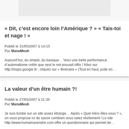
« Dit, c’est encore loin l’Amérique ? » « Tais-toi
et nage ! »
Publié le 31/05/2007 à 14:15
Par
ManuMeuh
Aujourd’hui, du simple, du basique… Voici une belle performance
d’automatisme crétin que seul le net pouvait offrir ! Allez sur
http://maps.google.fr/ , cliquez sur « Itinéraire » (Tout en haut, juste en
dessous de la barre de recherche, à côté de ‘plan’...
La valeur d’un être humain ?!
Publié le 27/05/2007 à 11:30
Par
ManuMeuh
Je suis tombé sur un site assez étrange… Après « Quel Héro êtes-vous ? »,
on vous propose ici de savoir combien vous valez réellement ! Le site
http://www.humainavendre.com offre un questionnaire qui permet de
déterminer votre prix. Les critères de sélections...