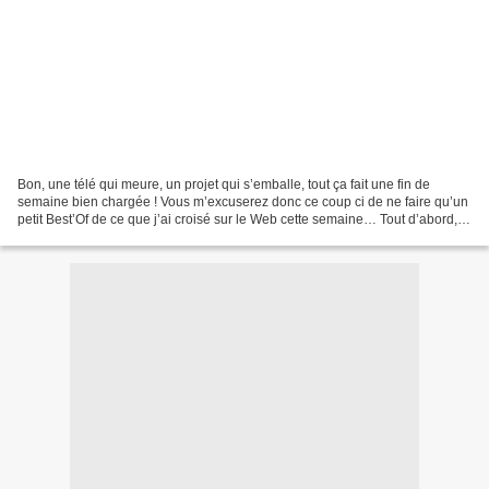
Bon, une télé qui meure, un projet qui s’emballe, tout ça fait une fin de
semaine bien chargée ! Vous m’excuserez donc ce coup ci de ne faire qu’un
petit Best’Of de ce que j’ai croisé sur le Web cette semaine… Tout d’abord, et
je suis grand fan, un dessin...