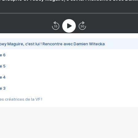
bey Maguire, c'est lui ! Rencontre avec Damien Witecka
e 6
e 5
e 4
e 3
s créatrices de la VF !
e 2
e 1
e Mektoub My Love arrive enfin ! Rencontre avec Shaïn Boumedine et Sal