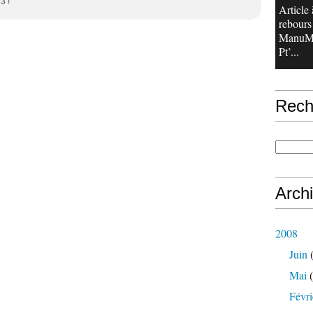
 3 !
Article 
rebours 
ManuMe
Pt’...
Rech
Arch
2008
Juin
(
Mai
(
Févri