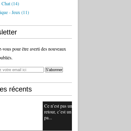
 Chat
(14)
ique - Jeux
(11)
letter
vous pour être averti des nouveaux
publiés.
les récents
Ce n’est pas un
retour, c’est un
pa...