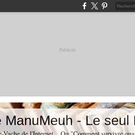
Publicité
Vache de l'Internet... Ou "Comment survivre quan