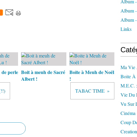
Album -
Album - 
0
Album - 
Links
Caté
Ma Vie
 de perle
Boit à meuh de Sacré
Boite à Meuh de Noël
Boite À
Albert !
!
M.e.c. 
!!)
TABAC TIME
Vie Du 
Vu Sur 
Cinéma (
Coup De
Creation