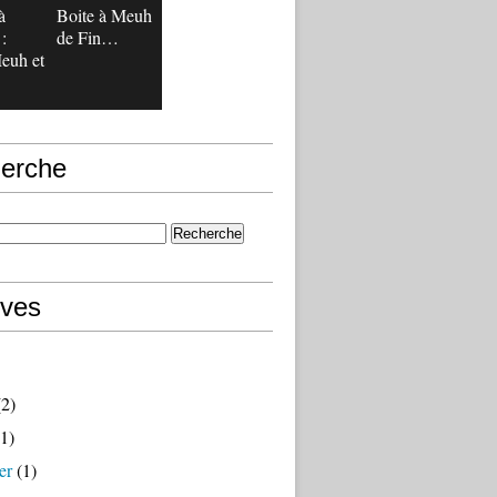
à
Boite à Meuh
:
de Fin…
uh et
erche
ives
2)
1)
er
(1)