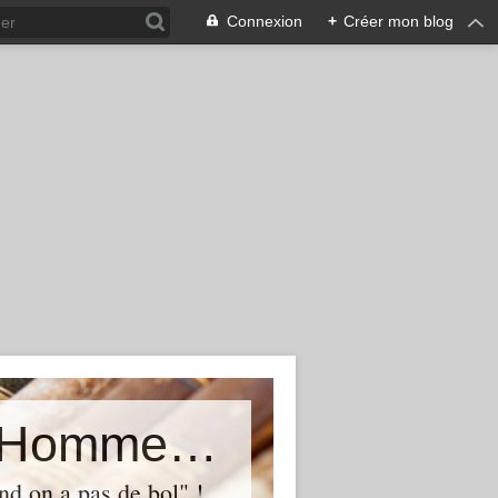
Connexion
+
Créer mon blog
Le blog de ManuMeuh - Le seul Homme-Vache de l&#39;Internet
d on a pas de bol" !