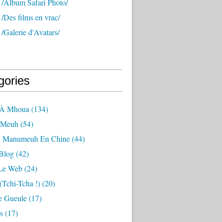
 /Album Safari Photo/
/Des films en vrac/
/Galerie d'Avatars/
gories
 À Mhoua
(134)
 Meuh
(54)
: Manumeuh En Chine
(44)
Blog
(42)
Le Web
(24)
tchi-Tcha !)
(20)
 Gueule
(17)
s
(17)